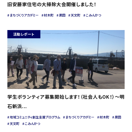
旧安藤家住宅の大掃除大会開催しました！
まちづくりアカデミー
材木町
黒田
天文町
こみんかつ
活動レポート
学生ボランティア募集開始します！（社会人もOK！）～明
石新浜...
地域コミュニティ創生支援プログラム
まちづくりアカデミー
材木町
黒田
天文町
こみんかつ