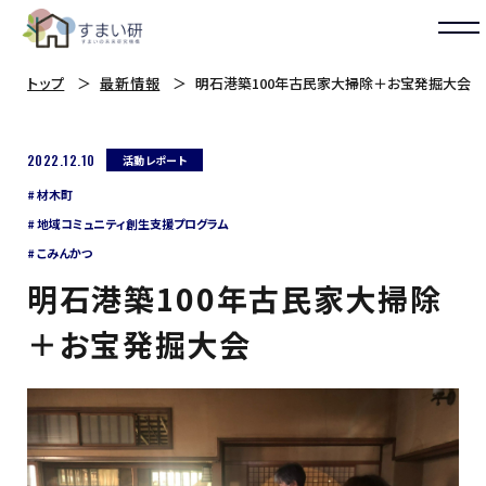
トップ
最新情報
明石港築100年古民家大掃除＋お宝発掘大会
2022.12.10
活動レポート
材木町
地域コミュニティ創生支援プログラム
こみんかつ
明石港築100年古民家大掃除
＋お宝発掘大会