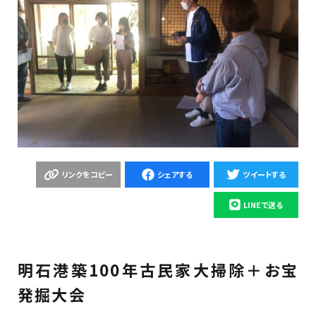
リンクをコピー
シェアする
ツイートする
LINEで送る
明石港築100年古民家大掃除＋お宝
発掘大会