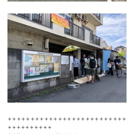
＋＋＋＋＋＋＋＋＋＋＋＋＋＋＋＋＋＋＋＋＋＋＋＋＋＋
＋＋＋＋＋＋＋＋＋＋