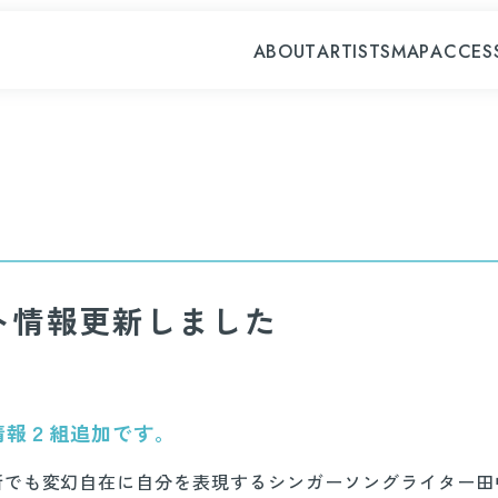
ABOUT
ARTISTS
MAP
ACCES
ト情報更新しました
情報２組追加です。
所でも変幻自在に自分を表現するシンガーソングライター田